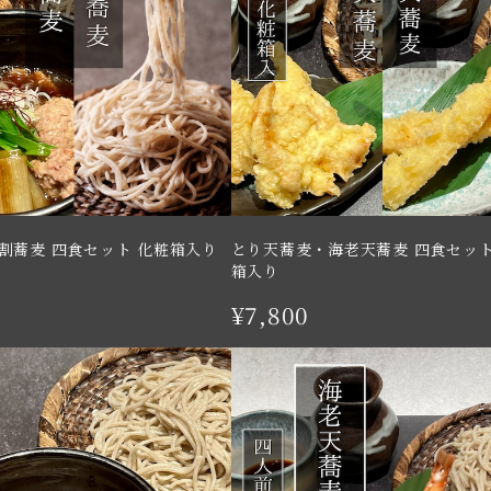
割蕎麦 四食セット 化粧箱入り
とり天蕎麦・海老天蕎麦 四食セット
箱入り
¥7,800