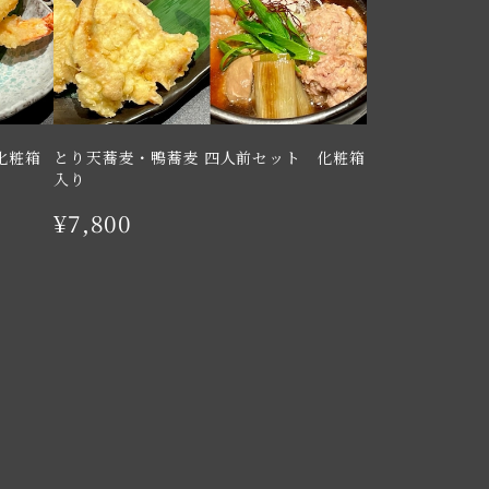
化粧箱
とり天蕎麦・鴨蕎麦 四人前セット 化粧箱
入り
¥7,800