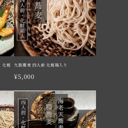
 化粧
九割蕎麦 四人前 化粧箱入り
¥5,000