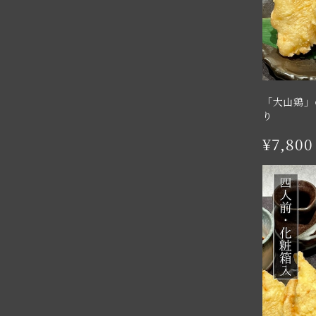
「大山鶏」
り
¥7,800