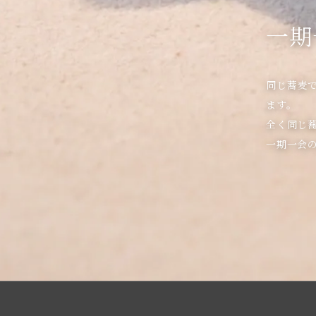
一期
同じ蕎麦
ます。

全く同じ蕎