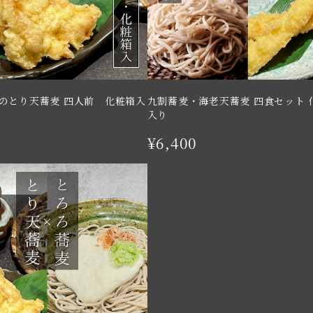
のとり天蕎麦 四人前 化粧箱入
九割蕎麦・海老天蕎麦 四食セット 
入り
¥6,400