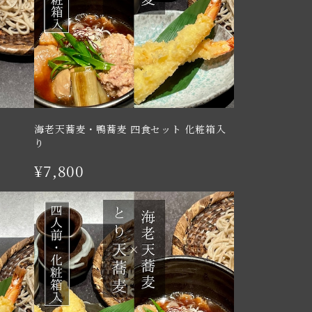
海老天蕎麦・鴨蕎麦 四食セット 化粧箱入
り
¥7,800