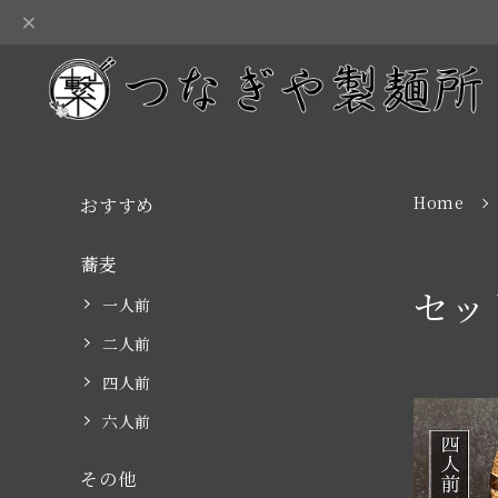
Home
おすすめ
蕎麦
セッ
一人前
二人前
四人前
六人前
その他