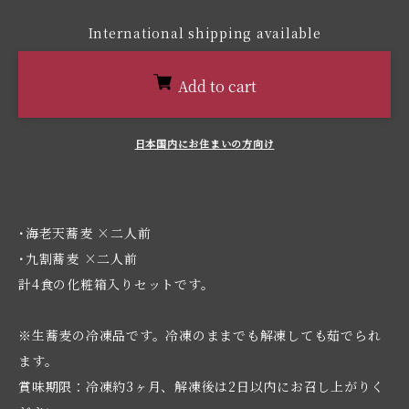
International shipping available
Add to cart
日本国内にお住まいの方向け
･海老天蕎麦 ×二人前
･九割蕎麦 ×二人前
計4食の化粧箱入りセットです。
※生蕎麦の冷凍品です。冷凍のままでも解凍しても茹でられ
ます。
賞味期限：冷凍約3ヶ月、解凍後は2日以内にお召し上がりく