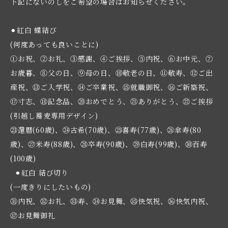
下記にないのしをご希望の場合はお知らせください。
⚫︎紅白 蝶結び
(何度あっても良いことに)
①お祝、②お礼、③感謝、④ご挨拶、⑤内祝、⑥お中元、⑦
お歳暮、⑧父の日、⑨母の日、⑩敬老の日、⑪敬寿、⑫ご出
産祝、⑬ご入学祝、⑭ご卒業祝、⑮就職御祝、⑯ご新築祝、
⑰寸志、⑱記念品、⑳おめでとう、㉑ありがとう、㉒ご挨拶
(引越し蕎麦専用デザイン)
㉓還暦(60歳)、㉔古希(70歳)、㉕喜寿(77歳)、㉖傘寿(80
歳)、㉗米寿(88歳)、㉘卒寿(90歳)、㉙白寿(99歳)、㉚百寿
(100歳)
⚫︎紅白 結び切り
(一度きりにしたいもの)
㉛内祝、㉜お礼、㉝寿、㉞お見舞、㉟快気祝、㊱快気内祝、
㊲お見舞御礼