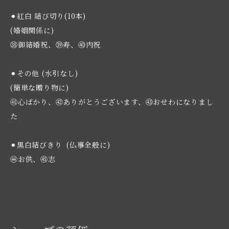
⚫︎紅白 結び切り(10本)
(婚姻関係に)
㊳御結婚祝、㊴寿、㊵内祝
⚫︎その他 (水引なし)
(簡単な贈り物に)
㊶心ばかり、㊷ありがとうございます、㊸おせわになりまし
た
⚫︎黒白結びきり (仏事全般に)
㊹お供、㊺志