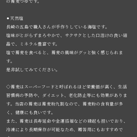
の蕎麦つゆです。
⚫︎天然塩
長崎の五島で職人さんが手作りしている海塩です。
塩味がとがらずまろやかで、サクサクとした口溶けの良い結
晶で、ミネラル豊富です。
塩で蕎麦を食べると、蕎麦の風味がグッと強く感じられま
す。
是非試してみてください。
◇蕎麦はスーパーフードと呼ばれるほど栄養価が高く、生活
習慣病の予防や、ダイエット、老化防止等にも効果がありま
す。当店の蕎麦は蕎麦粉九割なので、蕎麦粉の含有量が多
く、健康にも良いです。
また、蕎麦は長寿延命や金運招福などの縁起も担いでおり、
冷凍により長期保存が可能なため、贈答用にもおすすめで