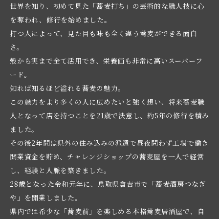
世界を知り、初めて見た「蕎麦打ち」の芸術的な職人技に心
を奪われ、修行を始めました。
打つ人によって、見た目も味も全く違う蕎麦ができる面白
さ。
殻から実まで全て活用でき、栄養価も非常に高いスーパーフ
ード。
知れば知るほど溢れる蕎麦の魅力。
この魅力をより多くの人に広めたいと強く想い、将来蕎麦職
人となって店を持つことを21歳で決意し、約5年の修行を積み
ました。
その後2年間は県外の住み込みの派遣で昼夜問わず工場で働き
開業資金を貯め、チャレンジショップの蕎麦屋を一人で経営
し、経験と人脈を築きました。
28歳となった令和元年に、鳥取県倉吉市で「蕎麦酒房つなぎ
や」を開業しました。
県内では希少な「蕎麦前」を楽しめる本格蕎麦居酒屋で、自