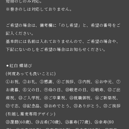
短冊のしのみ対応。
※巻きのしは対応しておりません。
ご希望の場合は、備考欄に「のし希望」と、希望の番号をご
記入ください。
基本的には名前は入れておりませんので、ご希望の場合や、
下記にないのしをご希望の場合はお知らせください。
⚫︎紅白 蝶結び
(何度あっても良いことに)
①お祝、②お礼、③感謝、④ご挨拶、⑤内祝、⑥お中元、⑦
お歳暮、⑧父の日、⑨母の日、⑩敬老の日、⑪敬寿、⑫ご出
産祝、⑬ご入学祝、⑭ご卒業祝、⑮就職御祝、⑯ご新築祝、
⑰寸志、⑱記念品、⑳おめでとう、㉑ありがとう、㉒ご挨拶
(引越し蕎麦専用デザイン)
㉓還暦(60歳)、㉔古希(70歳)、㉕喜寿(77歳)、㉖傘寿(80