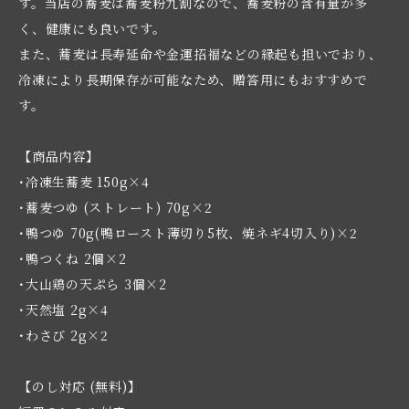
す。当店の蕎麦は蕎麦粉九割なので、蕎麦粉の含有量が多
く、健康にも良いです。
また、蕎麦は長寿延命や金運招福などの縁起も担いでおり、
冷凍により長期保存が可能なため、贈答用にもおすすめで
す。
【商品内容】
･冷凍生蕎麦 150g×4
･蕎麦つゆ (ストレート) 70g×2
･鴨つゆ 70g(鴨ロースト薄切り5枚、焼ネギ4切入り)×2
･鴨つくね 2個×2
･大山鶏の天ぷら 3個×2
･天然塩 2g×4
･わさび 2g×2
【のし対応 (無料)】