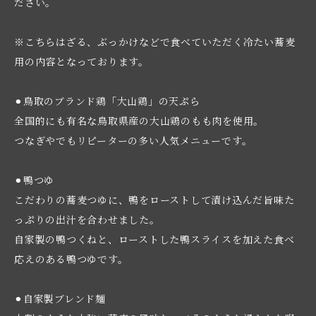
ださい。
※こちらはざる、ぶっかけなどで食べていただく冷たい蕎麦
用の内容となっております。
⚫︎鳥取のブランド鶏「大山鶏」の天ぷら
全国的にも有名な鳥取県産の大山鶏のもも肉を使用。
つなぎやでもリピーターの多い人気メニューです。
⚫︎鴨つゆ
こだわりの蕎麦つゆに、鴨をローストして漬け込んだ旨味た
っぷりの出汁を合わせました。
自家製の鴨つくねと、ローストした鴨スライスを加えた食べ
応えのある鴨つゆです。
⚫︎自家製ブレンド麺