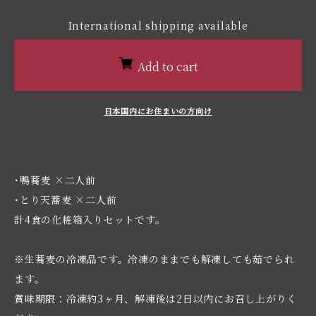
International shipping available
Add to cart
日本国内にお住まいの方向け
･鴨蕎麦 ×二人前
･とり天蕎麦 ×二人前
計4食の化粧箱入りセットです。
※生蕎麦の冷凍品です。冷凍のままでも解凍しても茹でられ
ます。
賞味期限：冷凍約3ヶ月、解凍後は2日以内にお召し上がりく