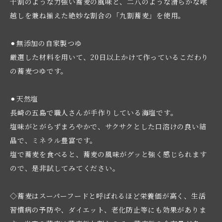
十割のような力強い蕎麦の風味と、二八のような滑らかな喉
越しを兼ね揃えた絶妙な割合の「九割蕎麦」を使用。
⚫︎無添加の自家製つゆ
厳選した材料を用いて、20日以上かけて作っているこだわり
の蕎麦つゆです。
⚫︎天然塩
長崎の五島で職人さんが手作りしている海塩です。
塩味がとがらずまろやかで、サクサクとした口溶けの良い結
晶で、ミネラル豊富です。
塩で蕎麦を食べると、蕎麦の風味がグッと強く感じられます
ので、是非試してみてください。
◇蕎麦はスーパーフードと呼ばれるほど栄養価が高く、生活
習慣病の予防や、ダイエット、老化防止等にも効果がありま