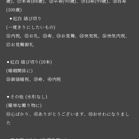
歳)、㉗米寿(88歳)、㉘卒寿(90歳)、㉙白寿(99歳)、㉚百寿
(100歳)
⚫︎紅白 結び切り
(一度きりにしたいもの)
㉛内祝、㉜お礼、㉝寿、㉞お見舞、㉟快気祝、㊱快気内祝、
㊲お見舞御礼
⚫︎紅白 結び切り(10本)
(婚姻関係に)
㊳御結婚祝、㊴寿、㊵内祝
⚫︎その他 (水引なし)
(簡単な贈り物に)
㊶心ばかり、㊷ありがとうございます、㊸おせわになりまし
た