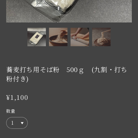
蕎麦打ち用そば粉 500ｇ (九割・打ち
粉付き)
¥1,100
数量